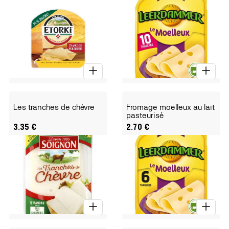
Les tranches de chèvre
Fromage moelleux au lait
pasteurisé
3.35
€
2.70
€