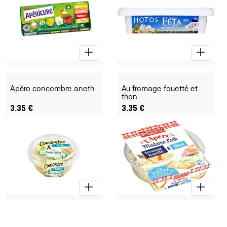
Apéro concombre aneth
Au fromage fouetté et
thon
3.35
€
3.35
€