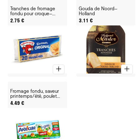
Tranches de fromage
Gouda de Noord-
fondu pour croque-
Holland
monsieur
2.75
€
3.11
€
Fromage fondu, saveur
printemps/été, poulet
grillé/moutarde/tomate
4.49
€
et chèvre