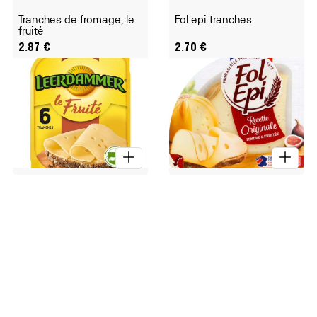
Tranches de fromage, le
Fol epi tranches
fruité
2.87
€
2.70
€