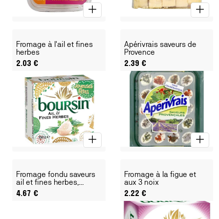
Fromage à l'ail et fines
Apérivrais saveurs de
herbes
Provence
2.03
€
2.39
€
Fromage fondu saveurs
Fromage à la figue et
ail et fines herbes,
aux 3 noix
jambon, chèvre et sau
4.67
€
2.22
€