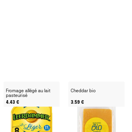
Fromage allégé au lait
Cheddar bio
pasteurisé
4.43
€
3.59
€