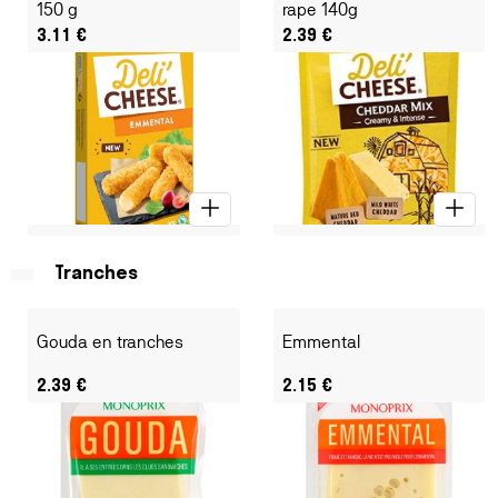
150 g
rape 140g
3.11
€
2.39
€
Tranches
Gouda en tranches
Emmental
2.39
€
2.15
€