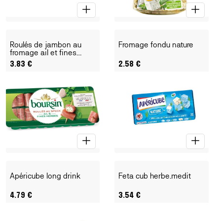
Roulés de jambon au
Fromage fondu nature
fromage ail et fines
herbes
3.83
€
2.58
€
Apéricube long drink
Feta cub herbe.medit
4.79
€
3.54
€