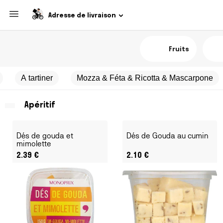
Adresse de livraison
Fruits
A tartiner
Mozza & Féta & Ricotta & Mascarpone
Apéritif
Dés de gouda et
Dés de Gouda au cumin
mimolette
2.39
€
2.10
€