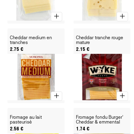
Cheddar medium en
Cheddar tranche rouge
tranches
mature
2.75
€
2.15
€
Fromage au lait
Fromage fondu Burger'
pasteurisé
Cheddar & emmental
2.56
€
1.74
€