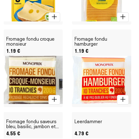
Fromage fondu croque
Fromage fondu
monsieur
hamburger
1.19
€
1.19
€
Fromage fondu saveurs
Leerdammer
bleu, basilic, jambon et
olive
4.55
€
4.79
€