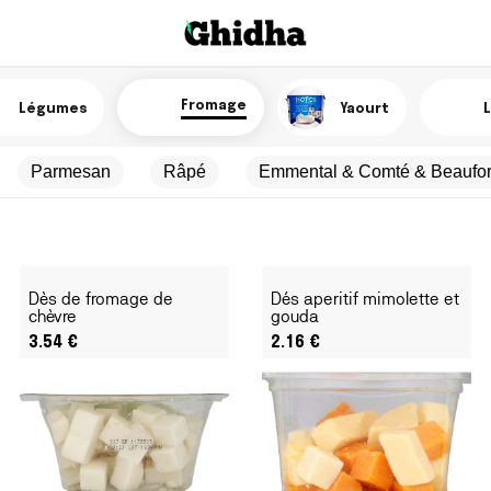
Fromage
Légumes
Yaourt
L
Parmesan
Râpé
Emmental & Comté & Beaufor
Dès de fromage de
Dés aperitif mimolette et
chèvre
gouda
3.54
€
2.16
€