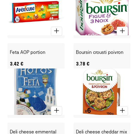
Feta AOP portion
Boursin crousti poivron
3.42
€
3.78
€
Deli cheese emmental
Deli cheese cheddar mix