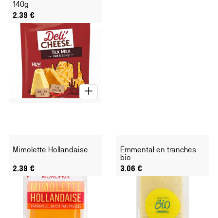
140g
2.39
€
Mimolette Hollandaise
Emmental en tranches
bio
2.39
€
3.06
€