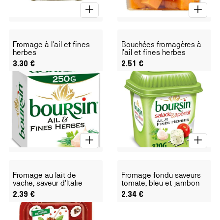
Fromage à l'ail et fines
Bouchées fromagères à
herbes
l'ail et fines herbes
3.30
€
2.51
€
Fromage au lait de
Fromage fondu saveurs
vache, saveur d'Italie
tomate, bleu et jambon
2.39
€
2.34
€