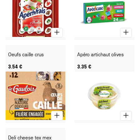
Oeufs caille crus
Apéro artichaut olives
3.54
€
3.35
€
Deli cheese tex mex