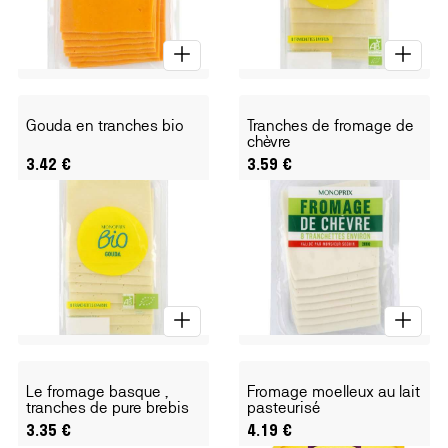
Gouda en tranches bio
Tranches de fromage de
chèvre
3.42
€
3.59
€
Le fromage basque ,
Fromage moelleux au lait
tranches de pure brebis
pasteurisé
3.35
€
4.19
€