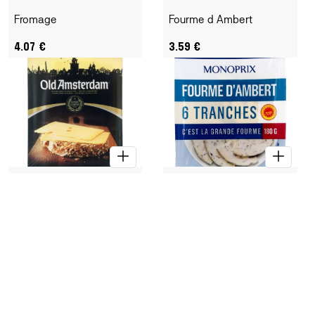
Fromage
Fourme d Ambert
4.07
€
3.59
€