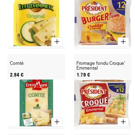
Comté
Fromage fondu Croque'
Emmental
2.94
€
1.79
€