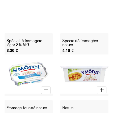
Spécialité fromagère
Spécialité fromagère
léger 8% M.G.
nature
3.30
€
4.19
€
Fromage fouetté nature
Nature