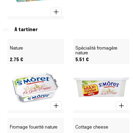
A tartiner
Nature
Spécialité fromagère
nature
2.75
€
5.51
€
Fromage fouetté nature
Cottage cheese