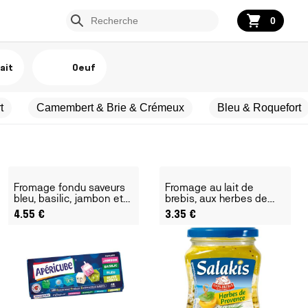
0
ait
Oeuf
t
Camembert & Brie & Crémeux
Bleu & Roquefort
Fromage fondu saveurs
Fromage au lait de
bleu, basilic, jambon et
brebis, aux herbes de
olive
Provence et poivrons
4.55
€
3.35
€
rouges